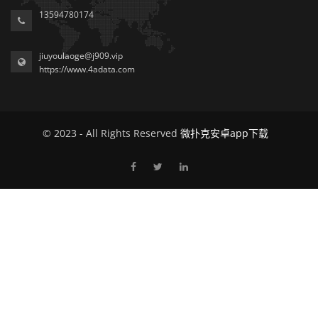
13594780174
jiuyoulaoge@j909.vip
https://www.4adata.com
© 2023 - All Rights Reserved
微扑克安卓app下载