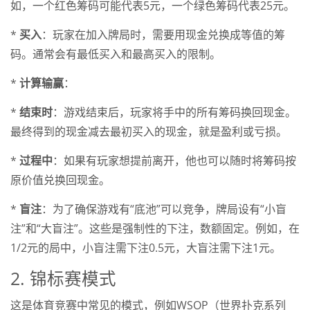
如，一个红色筹码可能代表5元，一个绿色筹码代表25元。
*
买入
：玩家在加入牌局时，需要用现金兑换成等值的筹
码。通常会有最低买入和最高买入的限制。
*
计算输赢
：
*
结束时
：游戏结束后，玩家将手中的所有筹码换回现金。
最终得到的现金减去最初买入的现金，就是盈利或亏损。
*
过程中
：如果有玩家想提前离开，他也可以随时将筹码按
原价值兑换回现金。
*
盲注
：为了确保游戏有“底池”可以竞争，牌局设有“小盲
注”和“大盲注”。这些是强制性的下注，数额固定。例如，在
1/2元的局中，小盲注需下注0.5元，大盲注需下注1元。
2. 锦标赛模式
这是体育竞赛中常见的模式，例如WSOP（世界扑克系列