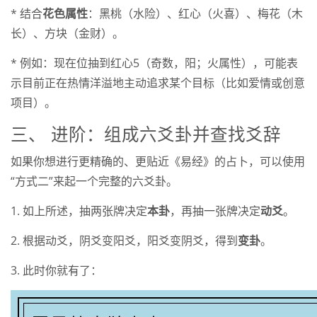
* 结合
花色属性
：黑桃（水险）、红心（火喜）、梅花（木
长）、方块（金财）。
* 例如：现在位抽到红心5（奇数，阳；火属性），可能表
示目前正在热情洋溢地主动追求某个目标（比如爱情或创意
项目）。
三、 进阶：组成六爻卦并查找爻辞
如果你想进行更精确的、更贴近《易经》的占卜，可以使用
“方式二”来起一个完整的六爻卦。
1. 如上所述，抽两张牌决定
本卦
，再抽一张牌决定
动爻
。
2. 根据动爻，阴爻变阳爻，阳爻变阴爻，得到
变卦
。
3. 此时你就有了：