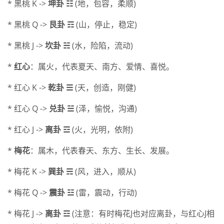
* 黑桃 K ->
坤卦 ☷
(地，包容，柔顺)
* 黑桃 Q ->
艮卦 ☶
(山，停止，稳定)
* 黑桃 J ->
坎卦 ☵
(水，险陷，流动)
*
红心
：属火，代表夏天、南方、爱情、喜悦。
* 红心 K ->
乾卦 ☰
(天，创造，刚健)
* 红心 Q ->
兑卦 ☱
(泽，愉悦，沟通)
* 红心 J ->
离卦 ☲
(火，光明，依附)
*
梅花
：属木，代表春天、东方、生长、发展。
* 梅花 K ->
巽卦 ☴
(风，进入，顺从)
* 梅花 Q ->
震卦 ☳
(雷，震动，行动)
* 梅花 J ->
离卦 ☲
(注意：有时梅花J也对应离卦，与红心J相