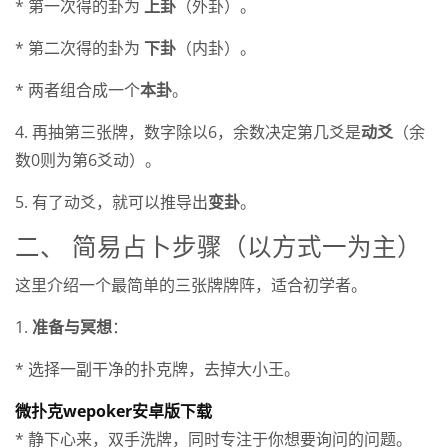
* 第一次得的卦为
上卦
（外卦）。
* 第二次得的卦为
下卦
（内卦）。
* 两者组合成一个
本卦
。
4. 再抽第三张牌，数字除以6，余数决定第几爻是
动爻
（余
数0则为第6爻动）。
5. 有了动爻，就可以推导出
变卦
。
二、 简易占卜步骤（以方式一为主）
这里介绍一个最简单的三张牌牌阵，适合初学者。
1.
准备与冥想
：
* 选择一副干净的扑克牌，去掉大小王。
微扑克wepoker安卓版下载
* 静下心来，双手洗牌，同时专注于你想要询问的问题。