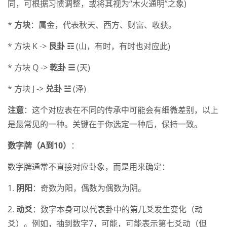
同，可根据习惯调整，或将其视为“木火通明”之象)
*
方块
：属金，代表秋天、西方、财富、收获。
* 方块 K ->
艮卦 ☶
(山，有时，有时也对应此)
* 方块 Q ->
乾卦 ☰
(天)
* 方块 J ->
兑卦 ☱
(泽)
注意
：这个对应表在不同的传承中可能会有细微差别，以上
是最常见的一种。关键在于你选定一种后，保持一致。
数字牌（A到10）
：
数字牌通常不直接对应卦象，而是用来确定：
1.
阴阳
：奇数为阳，偶数为偶数为阴。
2.
动爻
：数字本身可以代表卦中的第几爻发生变化（动
爻）。例如，抽到数字7，可能，可能表示第七爻动（但