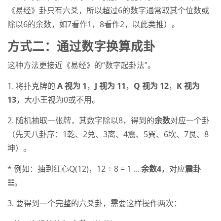
《易经》卦只有六爻，所以超过6的数字通常取其个位数或
除以6的余数，如7看作1，8看作2，以此类推）。
方式二：通过数字换算成卦
这种方法更接近《易经》的“数字起卦法”。
1. 将扑克牌的
A 视为 1
，
J 视为 11
，
Q 视为 12
，
K 视为
13
，大小王视为0或不用。
2. 随机抽取一张牌，其数字除以8，得到的
余数
对应一个卦
（先天八卦序：1乾、2兑、3离、4震、5巽、6坎、7艮、8
坤）。
* 例如：抽到红心Q(12)，12 ÷ 8 = 1 ...
余数4
，对应
震卦
☳
。
3. 要得到一个完整的六爻卦，需要这样操作两次：