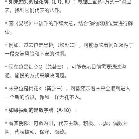
*
如果抽到的是花牌（J, Q, K）
：根据上面的“方式一”对应
表，找到它们代表的八卦。
* 查《易经》中该卦的卦辞大意，结合你的问题位置进行解
读。
* 例如：过去位是黑桃J（坎卦☵），可能意味着问题起源于
一段充满风险和不安的时期。
* 现在位是红心Q（兑卦☱），可能表示目前需要通过沟
通、愉悦的方式来解决问题。
* 未来位是梅花K（巽卦☴），可能预示着未来会顺利进入
一个新的阶段，像风一样无孔不入。
*
如果抽到的是数字牌（A-10）
：
* 看其
阴阳
：奇数为阳，代表主动、积极、显露；偶数为
阴，代表被动、保守、隐藏。