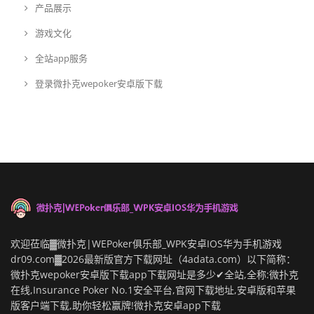
产品展示
游戏文化
全站app服务
登录微扑克wepoker安卓版下载
欢迎莅临▓微扑克|WEPoker俱乐部_WPK安卓IOS华为手机游戏
dr09.com▓2026最新版官方下载网址（4adata.com）以下简称：
微扑克wepoker安卓版下载app下载网址是多少✔全站,全称:微扑克
在线,Insurance Poker No.1安全平台,官网下载地址,安卓版和苹果
版客户端下载,助你轻松赢牌!微扑克安卓app下载