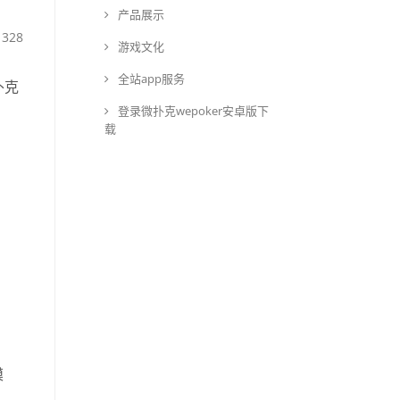
产品展示
328
游戏文化
全站app服务
扑克
登录微扑克wepoker安卓版下
载
模