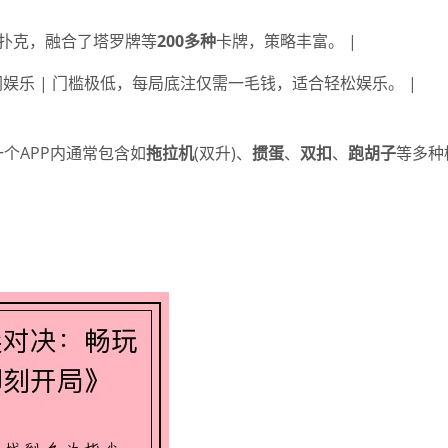
越传统扑克，融合了塔罗牌等
200多种
卡牌，策略丰富。 |
闲娱乐 | 门槛极低，每局底注仅需一毛钱，适合轻松娱乐。 |
一个APP内通常包含如
拖拉机
(双升)、
掼蛋
、
双扣
、
跑胡子
等多种
：