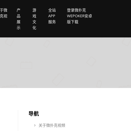
于微
产
游
全站
登录微扑克
克视
品
戏
APP
WEPOKER安卓
展
文
服务
版下载
示
化
导航
关于微扑克视频