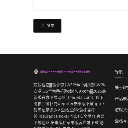
提交
导航
欢迎莅临▓微扑克|WEPoker俱乐部_WPK
关于微
安卓IOS华为手机游戏dr09.com▓2026最
新版官方下载网址（4adata.com）以下
产品展
简称：微扑克wepoker安卓版下载app下
游戏文
载网址是多少✔全站,全称:微扑克在
线,Insurance Poker No.1安全平台,官网
全站a
下载地址,安卓版和苹果版客户端下载,助